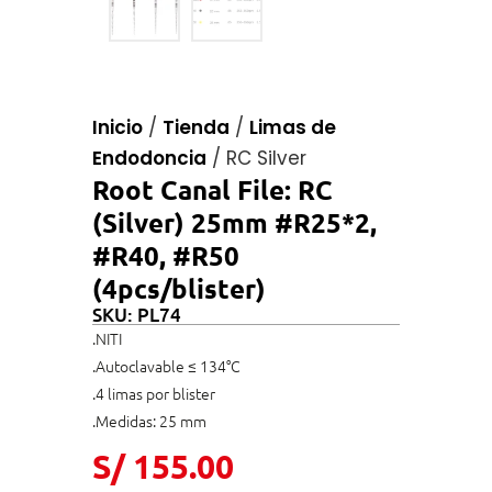
Inicio
/
Tienda
/
Limas de
Endodoncia
/
RC Silver
Root Canal File: RC
(Silver) 25mm #R25*2,
#R40, #R50
(4pcs/blister)
SKU: PL74
.NITI
.Autoclavable ≤ 134°C
.4 limas por blister
.Medidas: 25 mm
S/
155.00