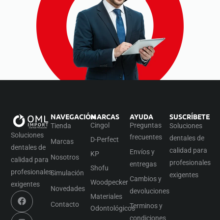
NAVEGACIÓN
MARCAS
AYUDA
SUSCRÍBETE
Cingol
Preguntas
Tienda
Soluciones
Soluciones
frecuentes
dentales de
D-Perfect
Marcas
dentales de
calidad para
Envíos y
KP
Nosotros
calidad para
profesionales
entregas
Shofu
profesionales
Simulación
exigentes
Cambios y
Woodpecker
exigentes
Novedades
devoluciones
Materiales
Contacto
Terminos y
Odontológicos
condiciones