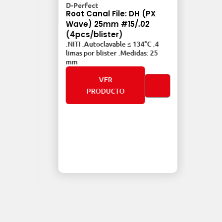
D-Perfect
Roo
Root Canal File: DH (PX
25m
Wave) 25mm #15/.02
(6p
(4pcs/blister)
.NIT
.NITI .Autoclavable ≤ 134°C .4
lima
G3,
limas por blister .Medidas: 25
mm
mm
.6
25 mm
VER
PRODUCTO