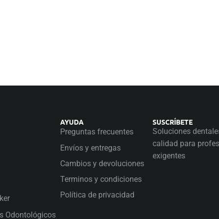
AYUDA
SUSCRÍBETE
Soluciones dentale
Preguntas frecuentes
calidad para profe
Envíos y entregas
exigentes
Cambios y devoluciones
Terminos y condiciones
Política de privacidad
ker
es Odontológicos