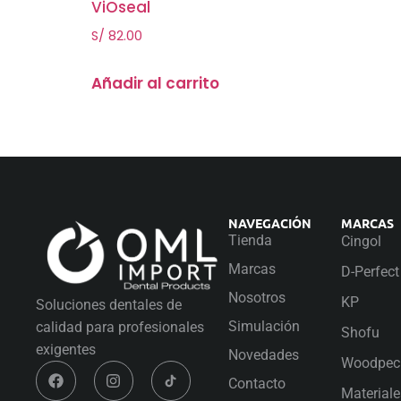
ViOseal
S/
82.00
Añadir al carrito
NAVEGACIÓN
MARCAS
Tienda
Cingol
Marcas
D-Perfect
Nosotros
KP
Soluciones dentales de
Simulación
calidad para profesionales
Shofu
exigentes
Novedades
Woodpec
Contacto
Material