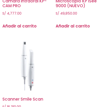
Cámara Intraoral KP-
Microscopio KP iSee
CAM PRO
9000 (NUEVO)
S/
4,777.00
S/
49,850.00
Añadir al carrito
Añadir al carrito
Scanner Smile Scan
S/
16,310.00