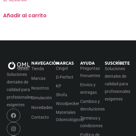
Añadir al carrito
NAVEGACIÓN
MARCAS
AYUDA
SUSCRÍBETE
Cingol
Preguntas
Tienda
Soluciones
Soluciones
frecuentes
dentales de
D-Perfect
Marcas
dentales de
calidad para
Envíos y
KP
Nosotros
calidad para
profesionales
entregas
Shofu
profesionales
Simulación
exigentes
Cambios y
Woodpecker
exigentes
Novedades
devoluciones
Materiales
Contacto
Terminos y
Odontológicos
condiciones
Política de