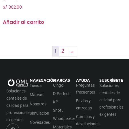
S/
362.00
Añadir al carrito
1
2
→
NAVEGACIÓN
MARCAS
AYUDA
SUSCRÍBETE
Cingol
Preguntas
Tienda
Soluciones
Soluciones
frecuentes
dentales de
D-Perfect
Marcas
dentales de
calidad para
Envíos y
KP
Nosotros
calidad para
profesionales
entregas
Shofu
profesionales
Simulación
exigentes
Cambios y
Woodpecker
exigentes
Novedades
devoluciones
Materiales