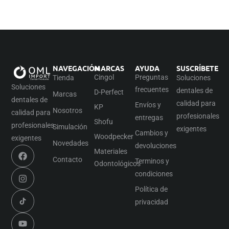
NAVEGACIÓN
MARCAS
AYUDA
SUSCRÍBETE
Cingol
Preguntas
Tienda
Soluciones
Soluciones
frecuentes
dentales de
D-Perfect
Marcas
dentales de
calidad para
Envíos y
KP
Nosotros
calidad para
profesionales
entregas
Shofu
profesionales
Simulación
exigentes
Cambios y
Woodpecker
exigentes
Novedades
devoluciones
Materiales
Contacto
Terminos y
Odontológicos
condiciones
Política de
privacidad