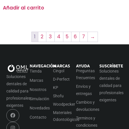
Añadir al carrito
1
2
3
4
5
6
7
→
NAVEGACIÓN
MARCAS
AYUDA
SUSCRÍBETE
Cingol
Preguntas
Tienda
Soluciones
Soluciones
frecuentes
dentales de
D-Perfect
Marcas
dentales de
calidad para
Envíos y
KP
Nosotros
calidad para
profesionales
entregas
Shofu
profesionales
Simulación
exigentes
Cambios y
Woodpecker
exigentes
Novedades
devoluciones
Materiales
Contacto
Terminos y
Odontológicos
condiciones