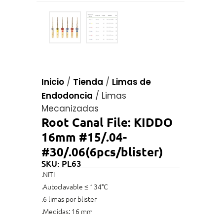
Inicio
/
Tienda
/
Limas de
Endodoncia
/
Limas
Mecanizadas
Root Canal File: KIDDO
16mm #15/.04-
#30/.06(6pcs/blister)
SKU: PL63
.NITI
.Autoclavable ≤ 134°C
.6 limas por blister
.Medidas: 16 mm