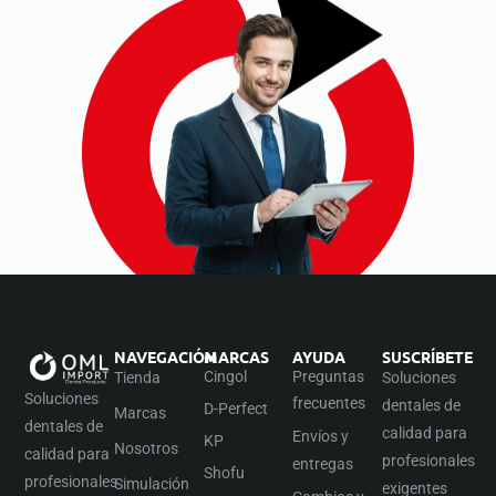
NAVEGACIÓN
MARCAS
AYUDA
SUSCRÍBETE
Cingol
Preguntas
Tienda
Soluciones
Soluciones
frecuentes
dentales de
D-Perfect
Marcas
dentales de
calidad para
Envíos y
KP
Nosotros
calidad para
profesionales
entregas
Shofu
profesionales
Simulación
exigentes