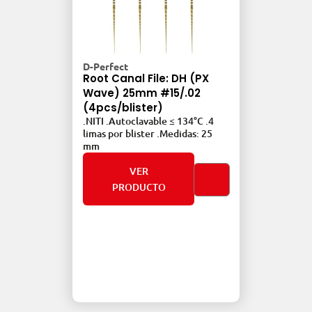
D-Pe
D-Perfect
Roo
Root Canal File: DH (PX
25m
Wave) 25mm #15/.02
(6p
(4pcs/blister)
.NIT
.NITI .Autoclavable ≤ 134°C .4
lima
G3,
limas por blister .Medidas: 25
mm
mm
.6
25 mm
VER
PRODUCTO