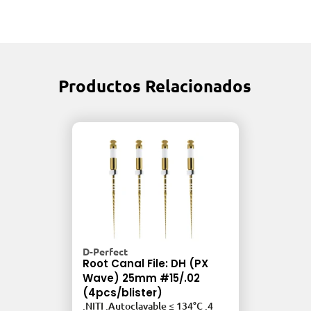
Productos Relacionados
D-Pe
D-Perfect
Roo
Root Canal File: DH (PX
25m
Wave) 25mm #15/.02
(6p
(4pcs/blister)
.NIT
.NITI .Autoclavable ≤ 134°C .4
lima
G3,