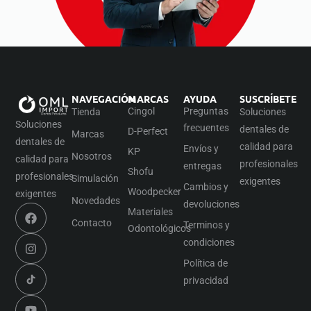
NAVEGACIÓN
MARCAS
AYUDA
SUSCRÍBETE
Cingol
Preguntas
Tienda
Soluciones
Soluciones
frecuentes
dentales de
D-Perfect
Marcas
dentales de
calidad para
Envíos y
KP
Nosotros
calidad para
profesionales
entregas
Shofu
profesionales
Simulación
exigentes
Cambios y
Woodpecker
exigentes
Novedades
devoluciones
Materiales
Contacto
Terminos y
Odontológicos
condiciones
Política de
privacidad