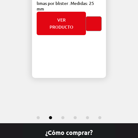
limas por blister .Medidas: 25
mm
mm
.6
25 mm
VER
PRODUCTO
¿Cómo comprar?