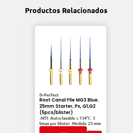
Productos Relacionados
D-Perfect
Root Canal File MG3 Blue.
G3,
25mm Starter, Px, G1,G2
D-Pe
(5pcs/blister)
Roo
.6
.NITI .Autoclavable ≤ 134°C .5
25m
25 mm
limas por blister .Medida: 25 mm
.NIT
lima