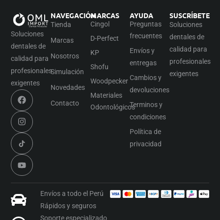
NAVEGACIÓN
MARCAS
AYUDA
SUSCRÍBETE
Cingol
Preguntas
Tienda
Soluciones
Soluciones
frecuentes
dentales de
D-Perfect
Marcas
dentales de
calidad para
Envíos y
KP
Nosotros
calidad para
profesionales
entregas
Shofu
profesionales
Simulación
exigentes
Cambios y
Woodpecker
exigentes
Novedades
devoluciones
Materiales
Contacto
Terminos y
Odontológicos
condiciones
Política de
privacidad
Envíos a todo el Perú
Rápidos y seguros
Soporte especializado