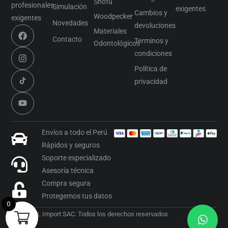
Shofu
profesionales
Simulación
exigentes
Cambios y
Woodpecker
exigentes
Novedades
devoluciones
Materiales
Contacto
Terminos y
Odontológicos
condiciones
Política de
privacidad
Envíos a todo el Perú
Rápidos y seguros
Soporte especializado
Asesoría técnica
Compra segura
Protegemos tus datos
0
2026 OML Import SAC. Todos los derechos reservados