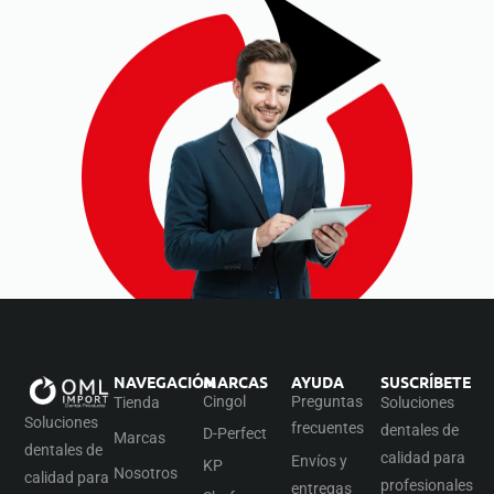
NAVEGACIÓN
MARCAS
AYUDA
SUSCRÍBETE
Cingol
Preguntas
Tienda
Soluciones
Soluciones
frecuentes
dentales de
D-Perfect
Marcas
dentales de
calidad para
Envíos y
KP
Nosotros
calidad para
profesionales
entregas