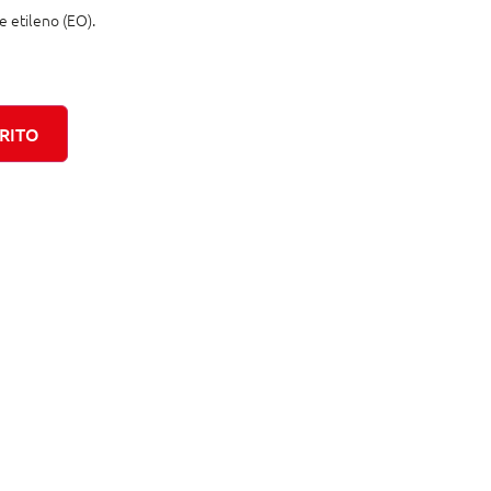
e etileno (EO).
RITO