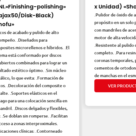
inishing-polishing»
x Unidad) «Shofu»
0/Disk-Black)
.Pulidor de óxido de alumini
propósito en un solo paso. .
con mandriles de acero inoxi
acabado y pulido de alto
motor de alta velocidad (CA)
 .Diseñados para
.Resistente al pulido de un a
microrellenos e híbridos. .El
completo. .Para resinas/com
tá conformado por discos
coronas temporales, para r
s combinados para lograr un
cementos de ortodoncia y el
stético óptimo. .Sin núcleo
de manchas en el esmalte.
o que evita: .Formación de
coloración del composite o
VER PRODUCTO
oportes elásticos en el
a una colocación sencilla en
 .Discos delgados y flexibles,
blan sin romperse. .Facilitan
 zonas interproximales.
es clínicas: .Contorneado