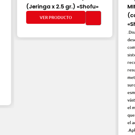
(Jeringa x 2.5 gr.) «Shofu»
MINI.»F
(cajax5
VER PRODUCTO
«Shofu»
.Discos de 
desempeño.
composites 
sistema es
recubierto
resultado e
metálico, l
surcos. .De
esmalte. .S
vástago par
el mandril.
que: .Se do
el acceso a
.Aplicacion