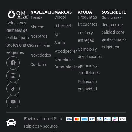
NAVEGACIÓN
MARCAS
AYUDA
SUSCRÍBETE
Cingol
Preguntas
Tienda
Soluciones
Soluciones
frecuentes
dentales de
D-Perfect
Marcas
dentales de
calidad para
Envíos y
KP
Nosotros
calidad para
profesionales
entregas
Shofu
profesionales
Simulación
exigentes
Cambios y
Woodpecker
exigentes
Novedades
devoluciones
Materiales
Contacto
Terminos y
Odontológicos
condiciones
Política de
privacidad
Envíos a todo el Perú
Rápidos y seguros