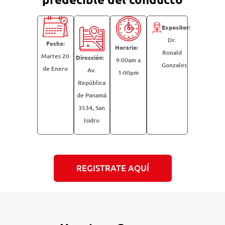
Expositor:
Dr.
Fecha:
Horario:
Ronald
Martes 20
Dirección:
9:00am a
Gonzales
de Enero
Av.
1:00pm
República
de Panamá
3534, San
Isidro
REGISTRATE AQUÍ