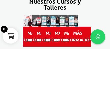
Nuestros Cursos y
Talleres
0
MÁS
MÁS
MÁS
MÁS
MÁS
MÁS
INFORMACIÓN
INFORMACIÓN
INFORMACIÓN
INFORMACIÓN
INFORMACIÓN
INFORMACIÓN
Testimonios de
confianza
Conoce las experiencias de
odontólogos y clínicas que confían
en nuestros productos y servicios.
VISITA NUESTRO CANAL