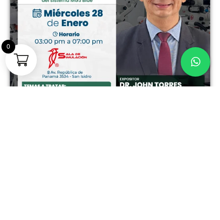
0
Dominando la
endodoncia rotatoria –
Uso clínico eficaz y