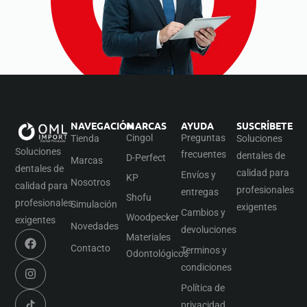
NAVEGACIÓN
MARCAS
AYUDA
SUSCRÍBETE
Cingol
Preguntas
Tienda
Soluciones
Soluciones
frecuentes
dentales de
D-Perfect
Marcas
dentales de
calidad para
Envíos y
KP
Nosotros
calidad para
profesionales
entregas
Shofu
profesionales
Simulación
exigentes
Cambios y
Woodpecker
exigentes
Novedades
devoluciones
Materiales
Contacto
Terminos y
Odontológicos
condiciones
Política de
privacidad