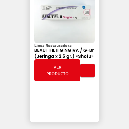
Línea Restauradora
Mate
G-V
BEAUTIFIL II GINGIVA / G-Br
Su
ofu»
(Jeringa x 2.5 gr.) «Shofu»
MIN
onas
(ca
VER
«Sh
ca
PRODUCTO
.Dis
val.
alto
comp
híbr
ón de
conf
as.
recu
bles
logr
ópti
inga
que 
.Dec
esma