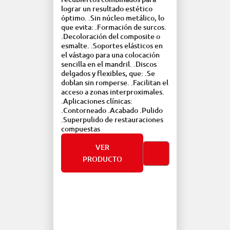
.Per
lograr un resultado estético
de r
óptimo. .Sin núcleo metálico, lo
l
dent
que evita: .Formación de surcos.
2.5 
.Decoloración del composite o
esmalte. .Soportes elásticos en
el vástago para una colocación
sencilla en el mandril. .Discos
delgados y flexibles, que: .Se
doblan sin romperse. .Facilitan el
acceso a zonas interproximales.
.Aplicaciones clínicas:
.Contorneado .Acabado .Pulido
.Superpulido de restauraciones
compuestas
VER
PRODUCTO