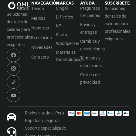
NAVEGACIÓN
MARCAS
AYUDA
SUSCRÍBETE
Cingol
Preguntas
Tienda
Soluciones
Soluciones
frecuentes
dentales de
D-Perfect
Marcas
dentales de
calidad para
Envíos y
KP
Nosotros
calidad para
profesionales
entregas
Shofu
profesionales
Simulación
exigentes
Cambios y
Woodpecker
exigentes
Novedades
devoluciones
Materiales
Contacto
Terminos y
Odontológicos
condiciones
Política de
privacidad
Envíos a todo el Perú
Rápidos y seguros
Soporte especializado
Asesoría técnica