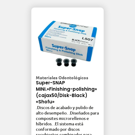
Materiales Odontológicos
Líne
ta x
Super-SNAP
BEA
MINI.»Finishing-polishing»
(Je
o
.Par
(cajax50/Disk-Black)
olo
ging
«Shofu»
.Per
.Discos de acabado y pulido de
le
rosa
alto desempeño. .Diseñados para
.Ide
composites microrellenos e
e un
rest
híbridos. .El sistema está
natu
conformado por discos
rest
recubiertos combinados para