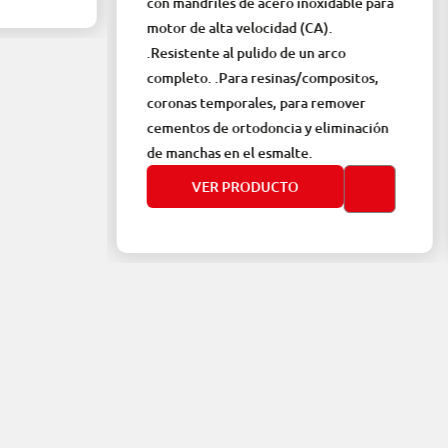
con mandriles de acero inoxidable para
con mandril
motor de alta velocidad (CA).
motor de al
.Resistente al pulido de un arco
.Resistente
completo. .Para resinas/compositos,
completo. 
coronas temporales, para remover
coronas te
cementos de ortodoncia y eliminación
cementos d
de manchas en el esmalte.
de manchas
VER PRODUCTO
VER