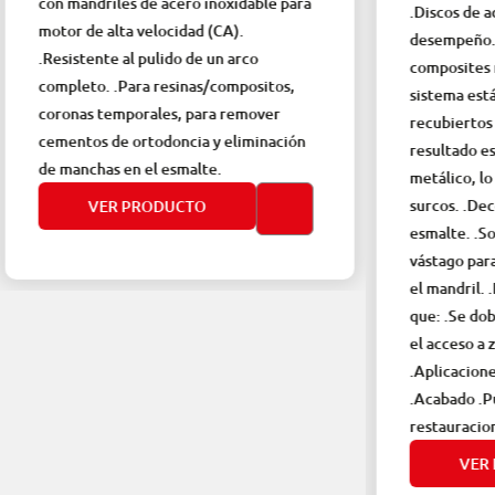
es de acero inoxidable para
.Discos de acabado y pulido d
ta velocidad (CA).
desempeño. .Diseñados para
 al pulido de un arco
composites microrellenos e h
.Para resinas/compositos,
sistema está conformado por
mporales, para remover
recubiertos combinados para
e ortodoncia y eliminación
resultado estético óptimo. .
 en el esmalte.
metálico, lo que evita: .For
surcos. .Decoloración del co
 PRODUCTO
esmalte. .Soportes elásticos 
vástago para una colocación s
el mandril. .Discos delgados y
que: .Se doblan sin romperse.
el acceso a zonas interproxi
.Aplicaciones clínicas: .Con
.Acabado .Pulido .Superpuli
restauraciones compuestas
VER PRODUCTO