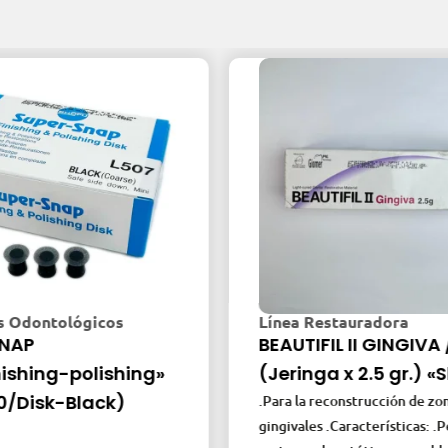
cos
Línea Restauradora
BEAUTIFIL II GINGIVA / G-V
ishing»
(Jeringa x 2.5 gr.) «Shofu»
k)
.Para la reconstrucción de zonas
gingivales .Características: .Permite