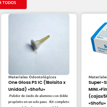
R TODOS
es Odontológicos
Materiales Odontológi
s PS IC (1Bolsita x
Super-SNAP
 «Shofu»
MINI.»Finishing-pol
(cajax50/Disk-Blac
 óxido de aluminio con doble
n un solo paso. .Kit completo
«Shofu»