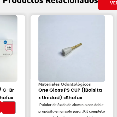
VE
Materiales Odontológicos
Material
One Gloss PS CUP (1Bolsita
One Glos
x Unidad) «Shofu»
Unidad)
.Pulidor de óxido de aluminio con doble
.Pulidor de
propósito en un solo paso. .Kit completo
propósito e