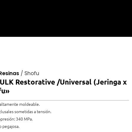
Resinas
/
Shofu
LK Restorative /Universal (Jeringa x
fu»
 altamente moldeable.
oclusales sometidas a tensión.
ompresión: 340 MPa.
o pegajosa.