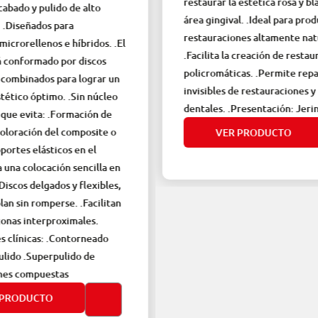
restaurar la estética rosa y blanca en el
e alto
área gingival. .Ideal para producir
restauraciones altamente naturales.
íbridos. .El
.Facilita la creación de restauraciones
 discos
policromáticas. .Permite reparaciones
 lograr un
invisibles de restauraciones y prótesis
Sin núcleo
dentales. .Presentación: Jeringa 2.5 g
mación de
mposite o
VER PRODUCTO
en el
encilla en
 flexibles,
 .Facilitan
males.
torneado
do de