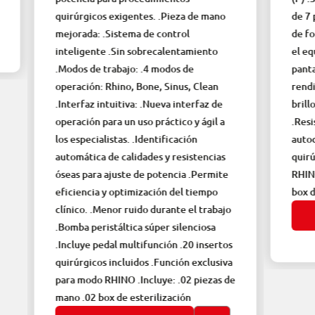
quirúrgicos exigentes. .Pieza de mano
de 7 pulgad
mejorada: .Sistema de control
de forma cl
inteligente .Sin sobrecalentamiento
el equipo 
.Modos de trabajo: .4 modos de
pantalla .P
operación: Rhino, Bone, Sinus, Clean
rendimient
.Interfaz intuitiva: .Nueva interfaz de
brillo .Téc
operación para un uso práctico y ágil a
.Resistente
los especialistas. .Identificación
autoclave .
automática de calidades y resistencias
quirúrgicos
óseas para ajuste de potencia .Permite
RHINO .Incl
eficiencia y optimización del tiempo
box de este
clínico. .Menor ruido durante el trabajo
VER
.Bomba peristáltica súper silenciosa
.Incluye pedal multifunción .20 insertos
quirúrgicos incluidos .Función exclusiva
para modo RHINO .Incluye: .02 piezas de
mano .02 box de esterilización