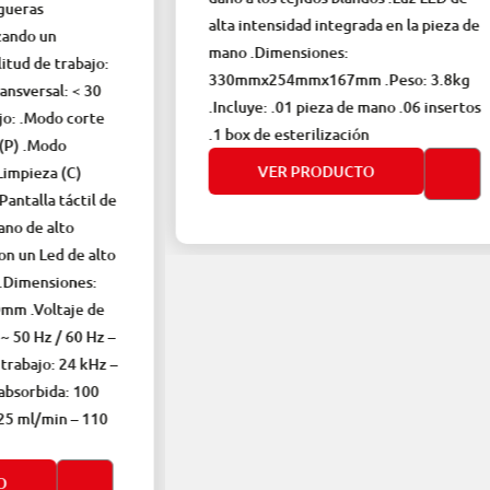
s
alta intensidad integrada en la pieza de
un
mano .Dimensiones:
e trabajo:
330mmx254mmx167mm .Peso: 3.8kg
sal: < 30
.Incluye: .01 pieza de mano .06 insertos
odo corte
.1 box de esterilización
Modo
VER PRODUCTO
za (C)
la táctil de
 alto
Led de alto
ensiones:
ltaje de
z / 60 Hz –
o: 24 kHz –
ida: 100
/min – 110