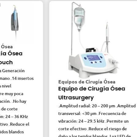
a
Ósea
h
eración
.14 insertos
Equipos de Cirugía Ósea
Equipo de Cirugía Ósea
y poca
Ultrasurgery
 .No hay
.Amplitud radial: 20 – 200 µm .Amplitud
orte
transversal: <30 µm .Frecuencia de
 – 36 KHz
vibración: 24 – 29.5 kHz .Permite un
Reduce el
corte efectivo .Reduce el riesgo de
blandos
daño a los tejidos blandos .Luz LED de