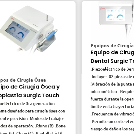
Equipos de Cirugía Óse
Equipo de Cirugía 
Dental Surgic Touc
.Piezoeléctrico de 3era Gen
.Incluye: .02 piezas de mano 
de Cirugía Ósea
.Vibración de la punta a nivel
de Cirugia Ósea y
micrométrico. .Requiere mu
stía Surgic Touch
fuerza durante la operación.
rico de 3ra generación
límite en la trayectoria de c
señado para cirugía ósea con
.Frecuencia de vibración: 24
recisión .Modos de trabajo:
.Permite un corte efectivo .
 operación: .Rhino (B) .Bone
riesgo de daño a los tejidos 
E) .Clean (C) .Pantalla táctil