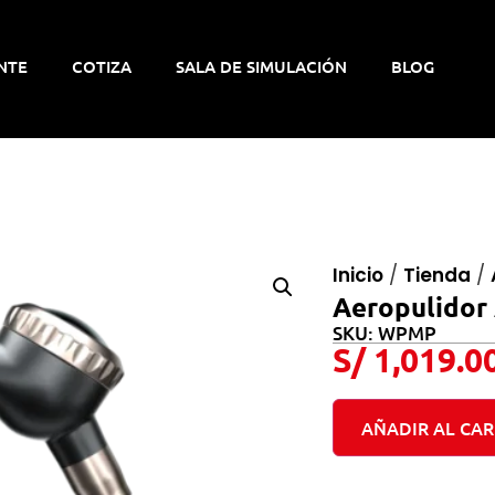
NTE
COTIZA
SALA DE SIMULACIÓN
BLOG
Inicio
/
Tienda
/
Aeropulidor
SKU: WPMP
S/
1,019.0
AÑADIR AL CAR