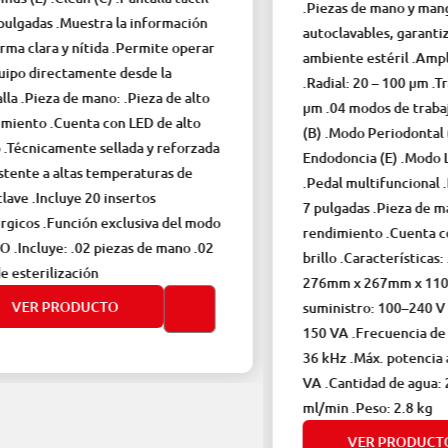
.Piezas de mano y manguera
as .Muestra la información
autoclavables, garantizando 
ara y nítida .Permite operar
ambiente estéril .Amplitud d
directamente desde la
.Radial: 20 – 100 μm .Transver
ieza de mano: .Pieza de alto
μm .04 modos de trabajo: .M
o .Cuenta con LED de alto
(B) .Modo Periodontal (P) .
nicamente sellada y reforzada
Endodoncia (E) .Modo Limpie
 a altas temperaturas de
.Pedal multifuncional .Pantal
Incluye 20 insertos
7 pulgadas .Pieza de mano de
 .Función exclusiva del modo
rendimiento .Cuenta con un 
uye: .02 piezas de mano .02
brillo .Características: .Dim
rilización
276mm x 267mm x 110mm .Vo
 PRODUCTO
suministro: 100–240 V ~ 50 H
150 VA .Frecuencia de trabaj
36 kHz .Máx. potencia absorb
VA .Cantidad de agua: 25 ml
ml/min .Peso: 2.8 kg
VER PRODUCTO