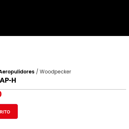
Aeropulidores
/
Woodpecker
 AP-H
0
RITO