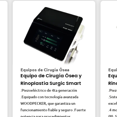
Equipos de Cirugía Ósea
Equipos 
Equipo de Cirugía Ósea y
Equipo 
Rinoplastía Surgic Smart
Rinopla
.Piezoeléctrico de 4ta generación
.Piezoeléct
.Equipado con tecnología avanzada
.Sistema di
WOODPECKER, que garantiza un
excelente p
funcionamiento fiable y seguro .Fuerte
.4 modos de
potencia para procedimientos
(P) .Sinus (