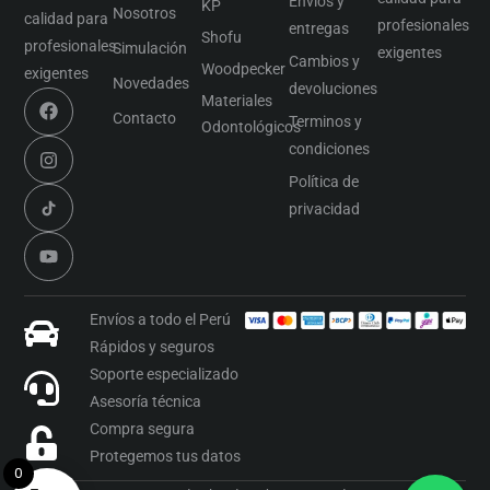
Envíos y
KP
Nosotros
calidad para
profesionales
entregas
Shofu
profesionales
Simulación
exigentes
Cambios y
Woodpecker
exigentes
Novedades
devoluciones
Materiales
Contacto
Terminos y
Odontológicos
condiciones
Política de
privacidad
Envíos a todo el Perú
Rápidos y seguros
Soporte especializado
Asesoría técnica
Compra segura
Protegemos tus datos
0