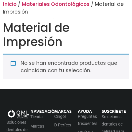
Inicio
/
Materiales Odontológicos
/ Material de
Impresión
Material de
Impresión
No se han encontrado productos que
coincidan con tu selección.
NAVEGACIÓN
MARCAS
AYUDA
SUSCRÍBETE
Cingol
Preguntas
Tienda
Soluciones
Soluciones
frecuentes
dentales de
D-Perfect
Marcas
dentales de
calidad para