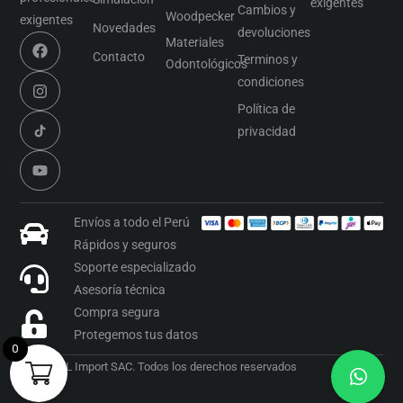
exigentes
Cambios y
Woodpecker
exigentes
Novedades
devoluciones
Materiales
Contacto
Terminos y
Odontológicos
condiciones
Política de
privacidad
Envíos a todo el Perú
Rápidos y seguros
Soporte especializado
Asesoría técnica
Compra segura
Protegemos tus datos
0
2026 OML Import SAC. Todos los derechos reservados