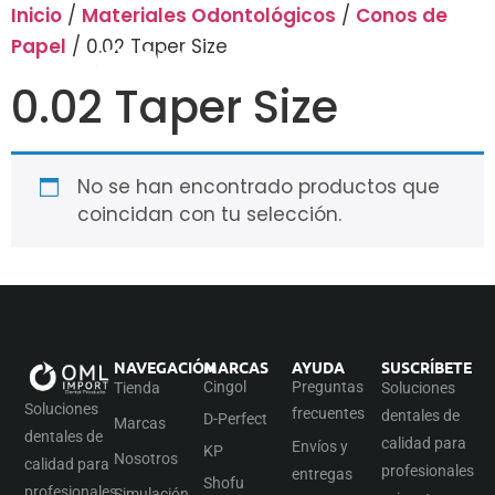
Inicio
/
Materiales Odontológicos
/
Conos de
Papel
/ 0.02 Taper Size
0.02 Taper Size
No se han encontrado productos que
coincidan con tu selección.
NAVEGACIÓN
MARCAS
AYUDA
SUSCRÍBETE
Cingol
Preguntas
Tienda
Soluciones
Soluciones
frecuentes
dentales de
D-Perfect
Marcas
dentales de
calidad para
Envíos y
KP
Nosotros
calidad para
profesionales
entregas
Shofu
profesionales
Simulación