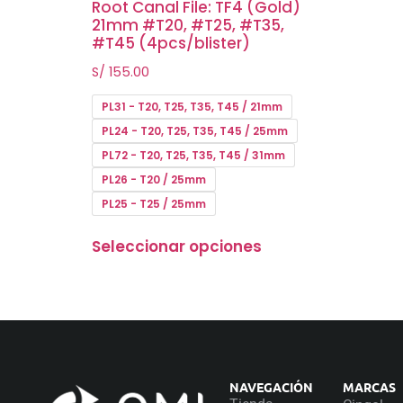
Root Canal File: TF4 (Gold)
21mm #T20, #T25, #T35,
#T45 (4pcs/blister)
S/
155.00
PL31 - T20, T25, T35, T45 / 21mm
PL24 - T20, T25, T35, T45 / 25mm
PL72 - T20, T25, T35, T45 / 31mm
PL26 - T20 / 25mm
PL25 - T25 / 25mm
Seleccionar opciones
NAVEGACIÓN
MARCAS