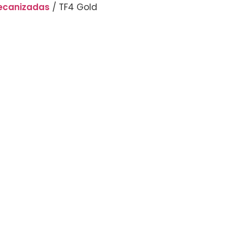
ecanizadas
/ TF4 Gold
NTE
COTIZA
SALA DE SIMULACIÓN
BLOG