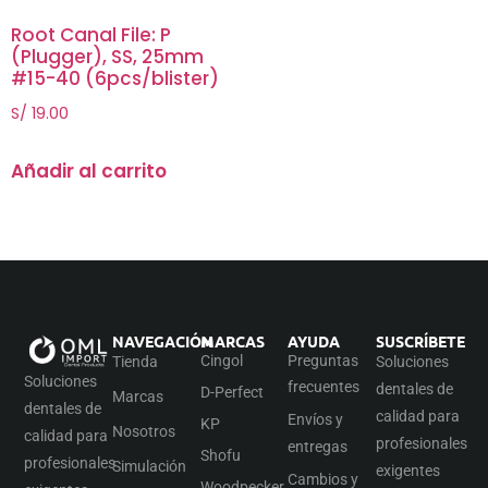
Root Canal File: P
(Plugger), SS, 25mm
#15-40 (6pcs/blister)
S/
19.00
Añadir al carrito
NAVEGACIÓN
MARCAS
AYUDA
SUSCRÍBETE
Cingol
Preguntas
Tienda
Soluciones
Soluciones
frecuentes
dentales de
D-Perfect
Marcas
dentales de
calidad para
Envíos y
KP
Nosotros
calidad para
profesionales
entregas
Shofu
profesionales
Simulación
exigentes
Cambios y
Woodpecker