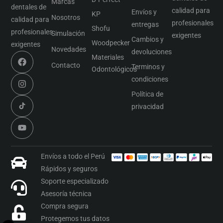
Marcas
dentales de
calidad para
Envíos y
KP
Nosotros
calidad para
profesionales
entregas
Shofu
profesionales
Simulación
exigentes
Cambios y
Woodpecker
exigentes
Novedades
devoluciones
Materiales
Contacto
Terminos y
Odontológicos
condiciones
Política de
privacidad
Envíos a todo el Perú
Rápidos y seguros
Soporte especializado
Asesoría técnica
Compra segura
Protegemos tus datos