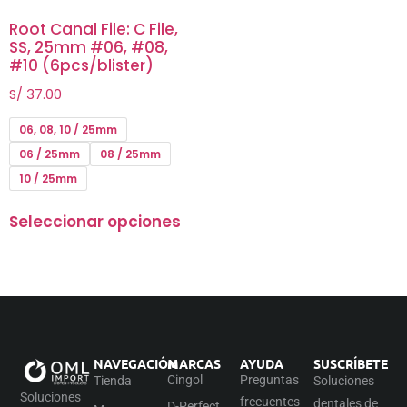
Root Canal File: C File,
SS, 25mm #06, #08,
#10 (6pcs/blister)
S/
37.00
06, 08, 10 / 25mm
06 / 25mm
08 / 25mm
10 / 25mm
Seleccionar opciones
NAVEGACIÓN
MARCAS
AYUDA
SUSCRÍBETE
Cingol
Preguntas
Tienda
Soluciones
Soluciones
frecuentes
dentales de
D-Perfect