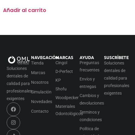
Añadir al carrito
NAVEGACIÓN
MARCAS
AYUDA
SUSCRÍBETE
Cingol
Preguntas
Tienda
Soluciones
Soluciones
frecuentes
dentales de
D-Perfect
Marcas
dentales de
calidad para
Envíos y
KP
Nosotros
calidad para
profesionales
entregas
Shofu
profesionales
Simulación
exigentes
Cambios y
Woodpecker
exigentes
Novedades
devoluciones
Materiales
Contacto
Terminos y
Odontológicos
condiciones
Política de